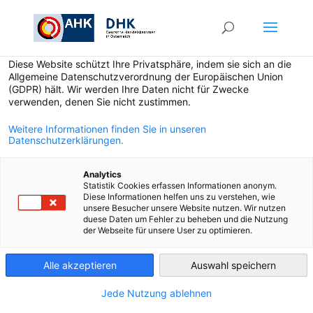
Datenschutzeinstellungen
Diese Website schützt Ihre Privatsphäre, indem sie sich an die
Allgemeine Datenschutzverordnung der Europäischen Union
(GDPR) hält. Wir werden Ihre Daten nicht für Zwecke
verwenden, denen Sie nicht zustimmen.
Weitere Informationen finden Sie in unseren
Datenschutzerklärungen.
Über die Messe
Analytics
Statistik Cookies erfassen Informationen anonym.
Auf der
Internationalen
Diese Informationen helfen uns zu verstehen, wie
Tourismusbörse Berlin (ITB)
unsere Besucher unsere Website nutzen. Wir nutzen
duese Daten um Fehler zu beheben und die Nutzung
präsentiert sich die gesamte Vielfalt
der Webseite für unsere User zu optimieren.
des Reisens: Länder, Zielgebiete,
Veranstalter, Buchungssysteme,
Alle akzeptieren
Auswahl speichern
Verkehrsträger, Hotels und alle
Jede Nutzung ablehnen
anderen, die ihren Kunden die